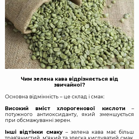
Чим зелена кава відрізняється від
звичайної?
Основна відмінність – це склад і смак:
Високий вміст хлорогенової кислоти
–
потужного антиоксиданту, який зменшується
при обсмажуванні зерен.
Інші відтінки смаку
– зелена кава має більш
трав'янистий, м'який та злегка кислуватий смак,