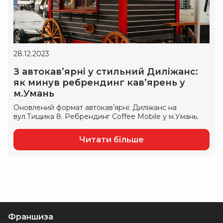
28.12.2023
З автокавʼярні у стильний Диліжанс:
як минув ребрендинг кавʼярень у
м.Умань
Оновлений формат автокавʼярні: Диліжанс на
вул.Тищика 8. Ребрендинг Coffee Mobile у м.Умань.
Читати більше
Франшиза