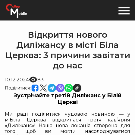
Відкриття нового
Диліжансу в місті Біла
Церква: 3 причини завітати
до нас
10.12.2024
83
Поділитися:
Зустрічайте третій Диліжанс у Білій
Церкві
Ми раді поділитися чудовою новиною — у
м.Біла Церква відкрилася третя кав’ярня
«Диліжанс»! Наша нова локація створена для
того, щоб ви могли насолоджуватися